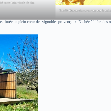
ité cette baie vitrée de 4m.
Son lit Queen size avec vue sur le nat
située en plein cœur des vignobles provençaux. Nichée à l’abri des reg