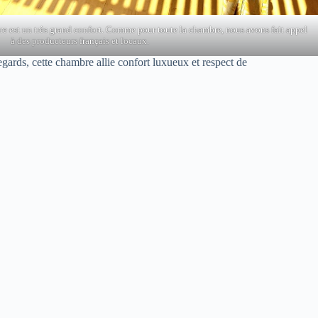
ure est un très grand confort. Comme pour toute la chambre, nous avons fait appel
à des producteurs français et locaux.
ards, cette chambre allie confort luxueux et respect de