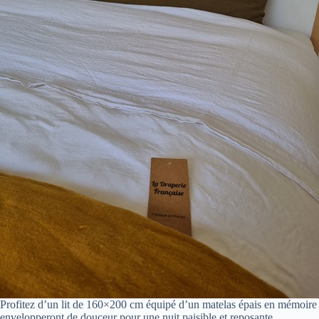
Profitez d’un lit de 160×200 cm équipé d’un matelas épais en mémoire d
envelopperont de douceur pour une nuit paisible et reposante.