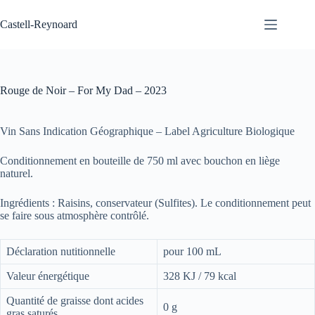
Passer
au
Castell-Reynoard
contenu
Rouge de Noir – For My Dad – 2023
Vin Sans Indication Géographique – Label Agriculture Biologique
Conditionnement en bouteille de 750 ml avec bouchon en liège
naturel.
Ingrédients : Raisins, conservateur (Sulfites). Le conditionnement peut
se faire sous atmosphère contrôlé.
Déclaration nutitionnelle
pour 100 mL
Valeur énergétique
328 KJ / 79 kcal
Quantité de graisse dont acides
0 g
gras saturés